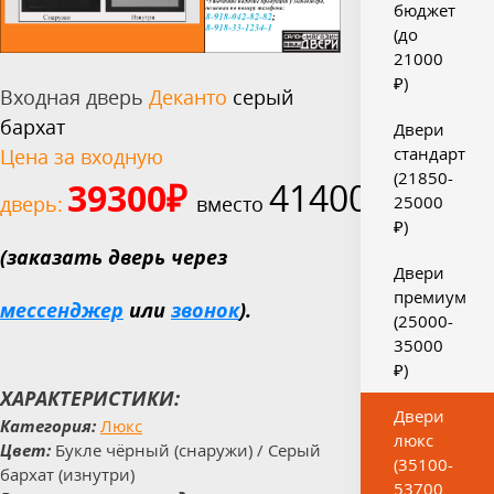
бюджет
(до
21000
₽)
Входная дверь
Деканто
серый
бархат
Двери
стандарт
Цена за входную
(21850-
39300
₽
41400
₽
дверь:
вместо
25000
₽)
(заказать дверь через
Двери
премиум
мессенджер
или
звонок
).
(25000-
35000
₽)
ХАРАКТЕРИСТИКИ:
Двери
Категория:
Люкс
люкс
Цвет:
Букле чёрный (снаружи) / Серый
(35100-
бархат (изнутри)
53700