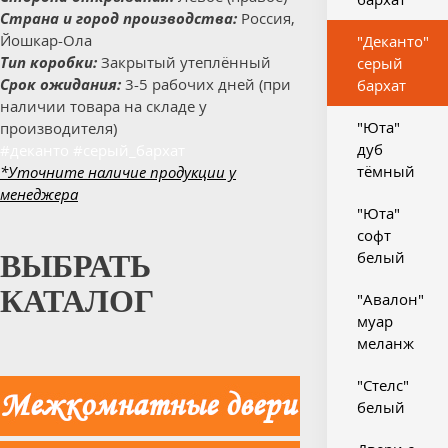
Страна и город производства:
Россия,
Йошкар-Ола
"Деканто"
Тип коробки:
Закрытый утеплённый
серый
Срок ожидания:
3-5 рабочих дней (при
бархат
наличии товара на складе у
"Юта"
производителя)
дуб
#деканто #серый_бархат
тёмный
*Уточните наличие продукции у
менеджера
"Юта"
софт
белый
ВЫБРАТЬ
КАТАЛОГ
"Авалон"
муар
меланж
"Стелс"
белый