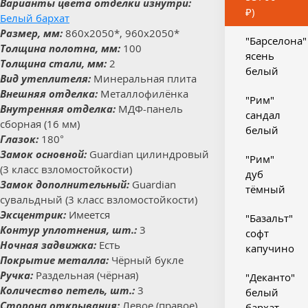
Варианты цвета отделки изнутри:
₽)
Белый бархат
Размер, мм:
860x2050*, 960x2050*
"Барселона"
Толщина полотна, мм:
100
ясень
Толщина стали, мм:
2
белый
Вид утеплителя:
Минеральная плита
Внешняя отделка:
Металлофилёнка
"Рим"
Внутренняя отделка:
МДФ-панель
сандал
сборная (16 мм)
белый
Глазок:
180°
Замок основной:
Guardian цилиндровый
"Рим"
(3 класс взломостойкости)
дуб
Замок дополнительный:
Guardian
тёмный
сувальдный (3 класс взломостойкости)
Эксцентрик:
Имеется
"Базальт"
Контур уплотнения, шт.:
3
софт
Ночная задвижка:
Есть
капучино
Покрытие металла:
Чёрный букле
Ручка:
Раздельная (чёрная)
"Деканто"
Количество петель, шт.:
3
белый
Сторона открывания:
Левое (правое)
бархат