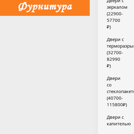
Двери с
зеркалом
(22900-
57700
₽)
Двери с
терморазры
(32700-
82990
₽)
Двери
со
стеклопаке
(40700-
115800₽)
Двери с
капителью