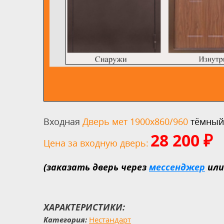
Входная
Дверь мет 1900х860/960
тёмный
28 200
₽
Цена за входную дверь:
(заказать дверь через
мессенджер
ил
ХАРАКТЕРИСТИКИ:
Категория:
Нестандарт