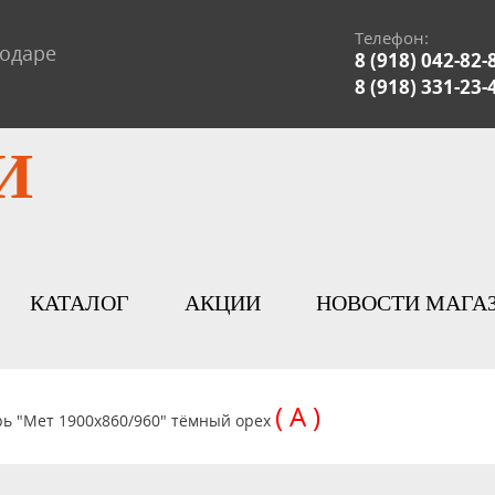
Телефон:
нодаре
8 (918) 042-82-
8 (918) 331-23-
И
КАТАЛОГ
АКЦИИ
НОВОСТИ МАГА
( А )
рь "Мет 1900х860/960" тёмный орех