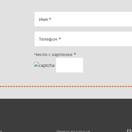
Число с картинки
*
П
я
Двери входные