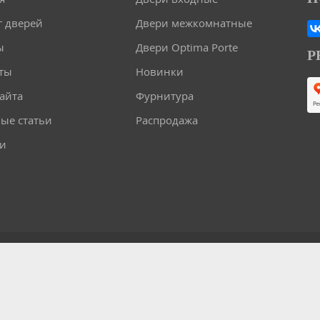
г дверей
Двери межкомнатные
ы
Двери Optima Porte
Р
ты
Новинки
сайта
Фурнитура
ые статьи
Распродажа
и