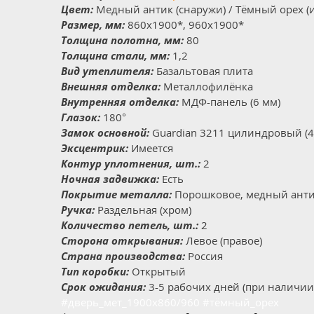
Цвет:
Медный антик (снаружи) / Тёмный орех (
Размер, мм:
860x1900*, 960x1900*
Толщина полотна, мм:
80
Толщина стали, мм:
1,2
Вид утеплителя:
Базальтовая плита
Внешняя отделка:
Металлофилёнка
Внутренняя отделка:
МДФ-панель (6 мм)
Глазок:
180°
Замок основной:
Guardian 3211 цилиндровый (4
Эксцентрик:
Имеется
Контур уплотнения, шт.:
2
Ночная задвижка:
Есть
Покрытие металла:
Порошковое, медный ант
Ручка:
Раздельная (хром)
Количество петель, шт.:
2
Сторона открывания:
Левое (правое)
Страна производства:
Россия
Тип коробки:
Открытый
Срок ожидания:
3-5 рабочих дней (при наличии
#дверь_мет_1900х860/960 #тёмный_орех