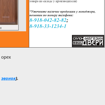
 орех
и
звонок
).